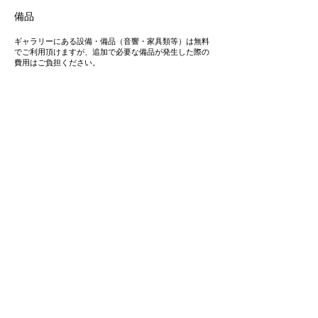
備品
ギャラリーにある設備・備品（音響・家具類等）は無料
でご利用頂けますが、追加で必要な備品が発生した際の
費用はご負担ください。
備品をレンタル・購入される際はご相談ください。
注意
展示者の不注意による当ギャラリーの設備・内装の破
損、汚染につきましては、補修費用の実費を頂戴いたし
ます。
利用中止について
上記の事項に違反があった場合には、ご利用をお断り又
は中止させていただくことがあります。
その場合、お支払い済みの利用料は返還いたしませんの
でご了承下さい。
SUGATA KYOTO.pdf
SUGATA TOKYO.pdf