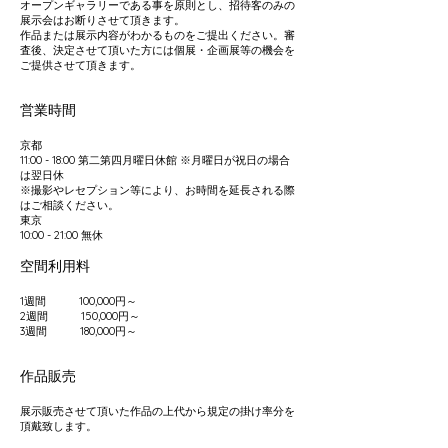
オープンギャラリーである事を原則とし、招待客のみの
展示会はお断りさせて頂きます。
作品または展示内容がわかるものをご提出ください。審
査後、決定させて頂いた方には個展・企画展等の機会を
ご提供させて頂きます。
営業時間
京都
11:00 - 18:00 第二第四月曜日休館 ※月曜日が祝日の場合
は翌日休
※撮影やレセプション等により、お時間を延長される際
はご相談ください。
東京
10:00 - 21:00 無休
空間利用料
1週間 100,000円～
2週間 150,000円～
3週間 180,000円～
作品販売
展示販売させて頂いた作品の上代から規定の掛け率分を
頂戴致します。