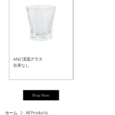
AN2 渓流グラス
ＡＮ３ 四方盃
在庫なし
在庫なし
Shop Now
ホーム
All Products