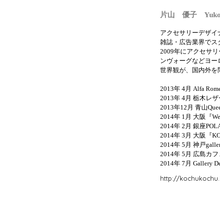
片山 優子 Yuko 
アクセサリーデザイ
雑誌・広告業界でス
2009年にアクセ
ンヴォーグなどヨー
世界観が、国内外を
2013年 4月 Alfa R
2013年 4月 栃
2013年12月 青山Queen 
2014年 1月 大阪『Wear
2014年 2月 銀座P
2014年 3月 大阪『KO
2014年 5月 神戸g
2014年 5月 広島カフ
2014年 7月 Galler
http://kochukochu.