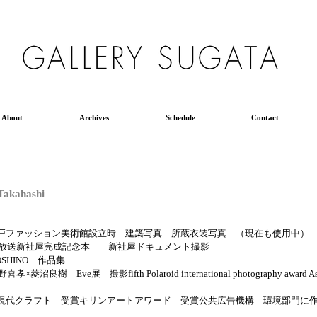
About
Archives
Schedule
Contact
kahashi
戸ファッション美術館設立時 建築写真 所蔵衣装写真 （現在も使用中）
レビ放送新社屋完成記念本 新社屋ドキュメント撮影
KOSHINO 作品集
良樹 Eve展 撮影fifth Polaroid international photography award AsiaPac
現代クラフト 受賞キリンアートアワード 受賞公共広告機構 環境部門に