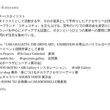
Katayama
ナー/スタイリスト
タイリストとして活動する中、その小道具として手作りしたアクセサリーが
サリーブランド「コチュコチュ」を立ち上げる。翌年のパリでの展示会を皮切り
ロッパを中心にメディアでも話題に。ボタンというひとつの素材への愛情に
問わず注目を集めている。
omeo『I AM GIULIATTA. THE DRIVE ART』EXHIBITION ＠青山スパイラルガー
木レザーイベント招聘作家として参加
Projects ＠St.Grace Cathedral 参加
able Art』 ＠spectrum gallery 合同展
OLA[ポーラザビューティ展示会]
TSU-KOTSU × AIR Galleryインスタレーション』 ＠AIR Gallery
allery+shop 番外「身につけるチカラアクセサリーアート展
ェギャラリー SOURIS VERTE 展示会
y De ROOM 702 企画展vol.1MADEMISELLE展参加
info