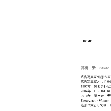
HOME
髙橋 榮 Sakae Ta
広告写真家/造形作家
広告写真家として神
1997年 関西テ
2004年 HIROKO 
2010年 清水寺 天野喜孝×菱沼
Photography Winner
造形作家として朝日