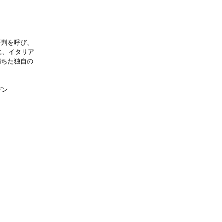
評判を呼び、
に、イタリア
満ちた独自の
デン