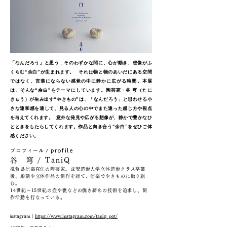
「なんだろう」と思う…そのわずかな間に、心が動き、想像がふ
くらむ“余白”が生まれます。 それは物と物のあいだにある空間
ではなく、言葉にならない感覚の中に静かに広がる時間。本展
は、そんな“余白”をテーマにしています。陶芸家・谷 穹（たに
きゅう）が生み出す“やきもの”は、「なんだろう」と思わせる小
さな違和感を通して、見る人の心の中でまた違った感じ方や視点
を与えてくれます。 意外な発見や広がる想像が、静かで豊かなひ
とときをもたらしてくれます。作品と向き合う“余白”をぜひご体
感ください。
profile
プロフィール /
谷 穹 / TaniQ
滋賀県信楽在住の陶芸家。成安造形大学立体造形クラス卒業
後、彫刻や立体作品の制作を経て、信楽でやきものに取り組
む。
14世紀ー15世紀の壺や甕などの焼き締めの技術を追求し、制
作活動を行なっている。
i
nstagram |
https://www.instagram.com/taniq_pot/