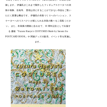
催します。 伊藤氏がこれまで製作したフィギュアスケーターの衣
装や装飾、生地等、 普段は目にすることができない作品をご覧い
ただく貴重な機会です。 伊藤氏の衣装づくりへのパッション、ス
ケーターへのリスペクトが感じられる衣装の数々をご高覧くださ
い。 また、衣装展の開催に合わせて、10 周年記念として出版す
る 書籍『Yuzuru Hanyu's COSTUMES Made by Satomi Ito
POSTCARD BOOK』や 関連グッズの販売、イベント等を実施し
ます。