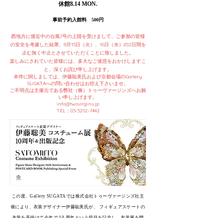
休館8.14 MON.​
事前予約入館料 500円
西地方に接近中の台風7号の上陸を受けまして、ご参加の皆様
の安全を考慮した結果、8月15日（火）、16日（水）の2日間を
止む無く中止とさせていただくことに致しました。
楽しみにされていた皆様には、多大なご迷惑をおかけしますこ
と、深くお詫び申し上げます。
本件に関しましては、伊藤聡美氏および京都会場のGallery
SUGATAへの問い合わせはお控え下さいませ。
ご不明点は主催元である弊社（株）トゥーヴァージンズへお願
い申し上げます。
info@twovirgins.jp
TEL：03-5212-7442
この度、Gallery SUGATAでは株式会社トゥーヴァージンズ社主
催により、衣装デザイナー伊藤聡美氏が、 フィギュアスケートの
衣装を手掛けて今年で 10 周年という節目を記念し、衣装展を開